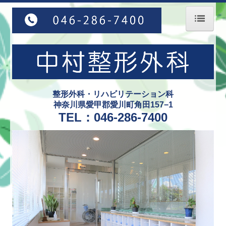
ホーム
医師紹介
診療案内
整形外科・リハビリテーション科
リハビリテーション
神奈川県愛甲郡愛川町角田157−1
TEL：
046-286-7400
施設・設備紹介
アクセス
採用情報（看護師 常勤）
採用情報（看護師 パート）