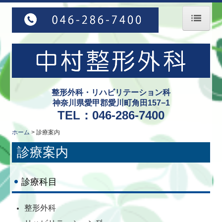
ホーム
医師紹介
診療案内
整形外科・リハビリテーション科
リハビリテーション
神奈川県愛甲郡愛川町角田157−1
TEL：
046-286-7400
施設・設備紹介
ホーム
診療案内
アクセス
診療案内
採用情報（看護師 常勤）
採用情報（看護師 パート）
診療科目
整形外科